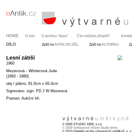
HOME
O nás
O archivu "davu"
Čím můžete přispět?
Kontak
DÍLO
Zpět na
KATALOG DĚL
Zpět na
AUTORKU
Z
Lesní zátiší
1960
Mezerová - Winterová Julie
(1893 - 1980)
olej / plátno, 81.0cm x 65.0cm
Signováno: sign. PD J W Mezerová
Pramen: Aukční trh
© 2009 STUDIO 1809, s.r.o.
© 2009 Softwarové řešení Studio dmm
© 2010 Digitální archiv výtvarných umělkyň, o. s