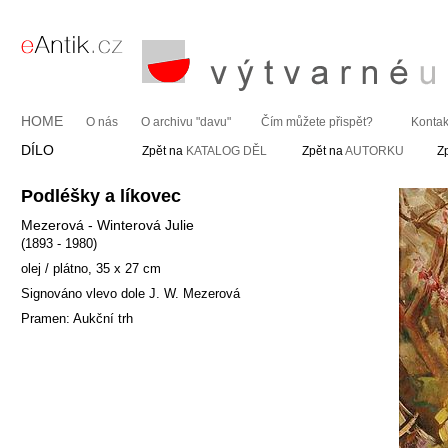
HOME
O nás
O archivu "davu"
Čím můžete přispět?
Kontak
DÍLO
Zpět na
KATALOG DĚL
Zpět na
AUTORKU
Z
Podléšky a líkovec
Mezerová - Winterová Julie
(1893 - 1980)
olej / plátno, 35 x 27 cm
Signováno vlevo dole J. W. Mezerová
Pramen: Aukční trh