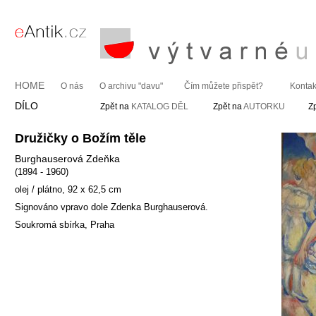
HOME
O nás
O archivu "davu"
Čím můžete přispět?
Kontak
DÍLO
Zpět na
KATALOG DĚL
Zpět na
AUTORKU
Z
Družičky o Božím těle
Burghauserová Zdeňka
(1894 - 1960)
olej / plátno, 92 x 62,5 cm
Signováno vpravo dole Zdenka Burghauserová.
Soukromá sbírka, Praha