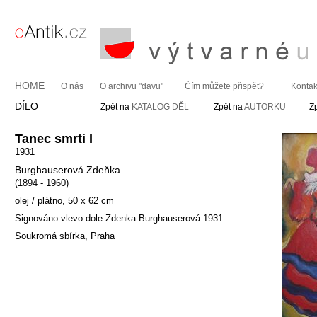
HOME
O nás
O archivu "davu"
Čím můžete přispět?
Kontak
DÍLO
Zpět na
KATALOG DĚL
Zpět na
AUTORKU
Z
Tanec smrti I
1931
Burghauserová Zdeňka
(1894 - 1960)
olej / plátno, 50 x 62 cm
Signováno vlevo dole Zdenka Burghauserová 1931.
Soukromá sbírka, Praha