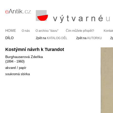
HOME
O nás
O archivu "davu"
Čím můžete přispět?
Kontak
DÍLO
Zpět na
KATALOG DĚL
Zpět na
AUTORKU
Z
Kostýmní návrh k Turandot
Burghauserová Zdeňka
(1894 - 1960)
akvarel / papír
soukromá sbírka