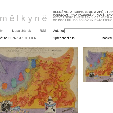
ty
Mapa stránek
RSS
Autorka
pět na
SEZNAM AUTOREK
< předchozí dílo
následuj