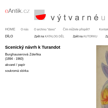
HOME
O nás
O archivu "davu"
Čím můžete přispět?
Kontak
DÍLO
Zpět na
KATALOG DĚL
Zpět na
AUTORKU
Z
Scenický návrh k Turandot
Burghauserová Zdeňka
(1894 - 1960)
akvarel / papír
soukromá sbírka