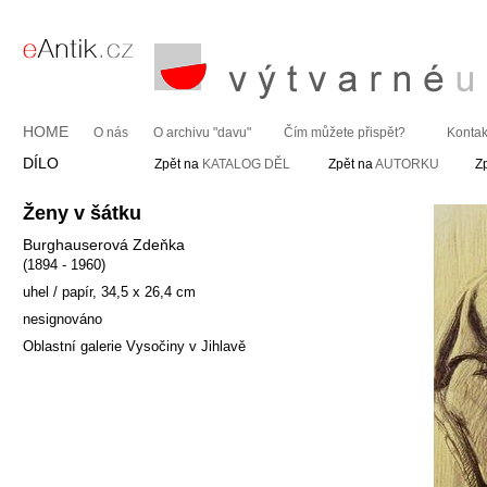
HOME
O nás
O archivu "davu"
Čím můžete přispět?
Kontak
DÍLO
Zpět na
KATALOG DĚL
Zpět na
AUTORKU
Z
Ženy v šátku
Burghauserová Zdeňka
(1894 - 1960)
uhel / papír, 34,5 x 26,4 cm
nesignováno
Oblastní galerie Vysočiny v Jihlavě