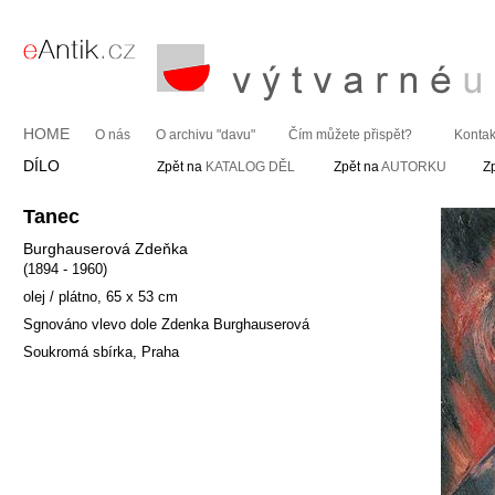
HOME
O nás
O archivu "davu"
Čím můžete přispět?
Kontak
DÍLO
Zpět na
KATALOG DĚL
Zpět na
AUTORKU
Z
Tanec
Burghauserová Zdeňka
(1894 - 1960)
olej / plátno, 65 x 53 cm
Sgnováno vlevo dole Zdenka Burghauserová
Soukromá sbírka, Praha