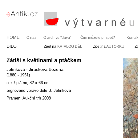
HOME
O nás
O archivu "davu"
Čím můžete přispět?
Kontak
DÍLO
Zpět na
KATALOG DĚL
Zpět na
AUTORKU
Z
Zátiší s květinami a ptáčkem
Jelínková - Jirásková Božena
(1880 - 1951)
olej / plátno, 82 x 66 cm
Signováno vpravo dole B. Jelínková
Pramen: Aukční trh 2008