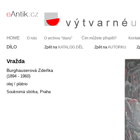
HOME
O nás
O archivu "davu"
Čím můžete přispět?
Kontak
DÍLO
Zpět na
KATALOG DĚL
Zpět na
AUTORKU
Z
Vražda
Burghauserová Zdeňka
(1894 - 1960)
olej / plátno
Soukromá sbírka, Praha