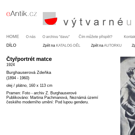
HOME
O nás
O archivu "davu"
Čím můžete přispět?
Kontak
DÍLO
Zpět na
KATALOG DĚL
Zpět na
AUTORKU
Z
Čtyřportrét matce
1924
Burghauserová Zdeňka
(1894 - 1960)
olej / plátno, 160 x 113 cm
Pramen: Foto - archiv Z. Burghauserové
Publikováno: Martina Pachmanová, Neznámá území
českého moderního umění: Pod lupou genderu.