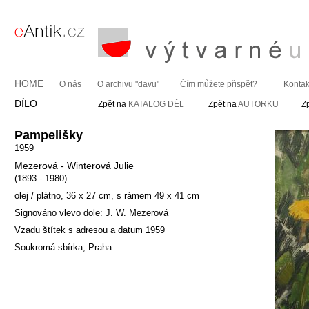
HOME
O nás
O archivu "davu"
Čím můžete přispět?
Kontak
DÍLO
Zpět na
KATALOG DĚL
Zpět na
AUTORKU
Z
Pampelišky
1959
Mezerová - Winterová Julie
(1893 - 1980)
olej / plátno, 36 x 27 cm, s rámem 49 x 41 cm
Signováno vlevo dole: J. W. Mezerová
Vzadu štítek s adresou a datum 1959
Soukromá sbírka, Praha