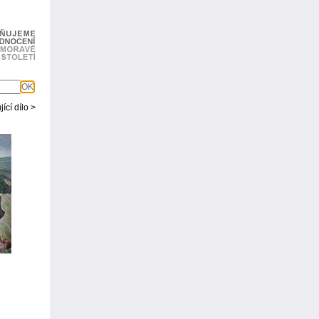
OK
ící dílo >