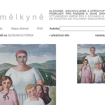
ty
Mapa stránek
RSS
Autorka
pět na
SEZNAM AUTOREK
< předchozí dílo
následuj