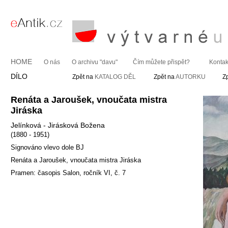
HOME
O nás
O archivu "davu"
Čím můžete přispět?
Kontak
DÍLO
Zpět na
KATALOG DĚL
Zpět na
AUTORKU
Z
Renáta a Jaroušek, vnoučata mistra
Jiráska
Jelínková - Jirásková Božena
(1880 - 1951)
Signováno vlevo dole BJ
Renáta a Jaroušek, vnoučata mistra Jiráska
Pramen: časopis Salon, ročník VI, č. 7