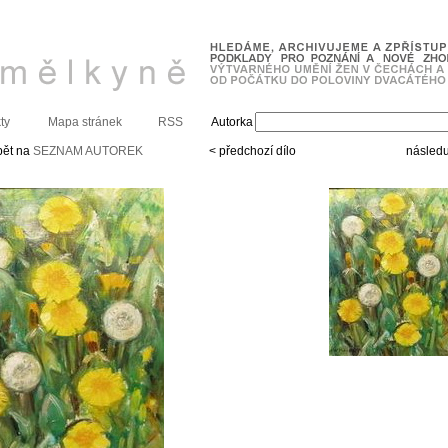
ty
Mapa stránek
RSS
Autorka
pět na
SEZNAM AUTOREK
< předchozí dílo
následuj