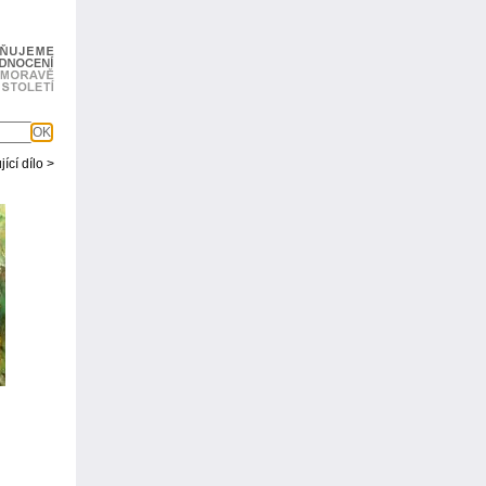
OK
ící dílo >