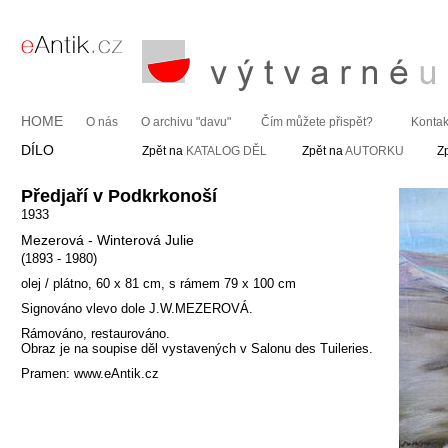
HOME
O nás
O archivu "davu"
Čím můžete přispět?
Kontak
DÍLO
Zpět na
KATALOG DĚL
Zpět na
AUTORKU
Z
Předjaří v Podkrkonoší
1933
Mezerová - Winterová Julie
(1893 - 1980)
olej / plátno, 60 x 81 cm, s rámem 79 x 100 cm
Signováno vlevo dole J.W.MEZEROVÁ.
Rámováno, restaurováno.
Obraz je na soupise děl vystavených v Salonu des Tuileries.
Pramen: www.eAntik.cz