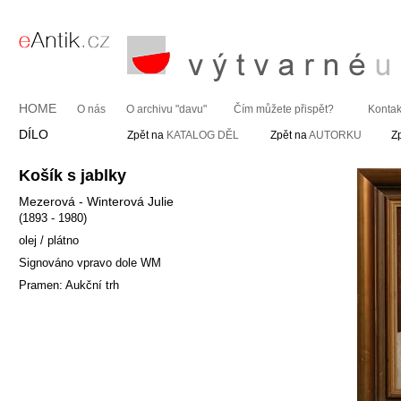
HOME
O nás
O archivu "davu"
Čím můžete přispět?
Kontak
DÍLO
Zpět na
KATALOG DĚL
Zpět na
AUTORKU
Z
Košík s jablky
Mezerová - Winterová Julie
(1893 - 1980)
olej / plátno
Signováno vpravo dole WM
Pramen: Aukční trh