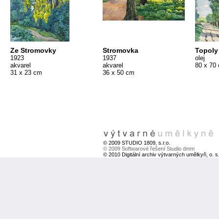
Ze Stromovky
Stromovka
Topoly
1923
1937
olej
akvarel
akvarel
80 x 70
31 x 23 cm
36 x 50 cm
© 2009 STUDIO 1809, s.r.o.
© 2009 Softwarové řešení Studio dmm
© 2010 Digitální archiv výtvarných umělkyň, o. s