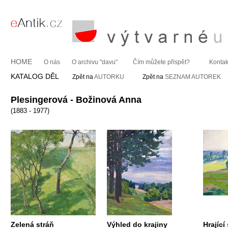
HOME
O nás
O archivu "davu"
Čím můžete přispět?
Kontak
KATALOG DĚL
Zpět na
AUTORKU
Zpět na
SEZNAM AUTOREK
Plesingerová - Božinová Anna
(1883 - 1977)
Zelená stráň
Výhled do krajiny
Hrající 