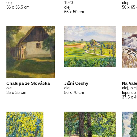
olej
1920
olej
36 x 35,5 cm
olej
50 x 65
65 x 50 cm
Chalupa ze Slovácka
Jižní Čechy
Na Val
olej
olej
olej, ole
35 x 35 cm
56 x 70 cm
lepence
37,5 x 