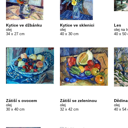
Kytice ve džbánku
Kytice ve sklenici
Les
olej
olej
olej na 
34 x 27 cm
40 x 30 cm
40 x 50
Zátiší s ovocem
Zátiší se zeleninou
Dědina
olej
olej
olej
30 x 40 cm
32 x 42 cm
40 x 54