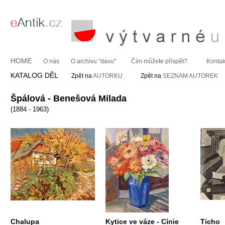
HOME
O nás
O archivu "davu"
Čím můžete přispět?
Kontak
KATALOG DĚL
Zpět na
AUTORKU
Zpět na
SEZNAM AUTOREK
Špálová - Benešová Milada
(1884 - 1963)
Chalupa
Kytice ve váze - Cínie
Ticho