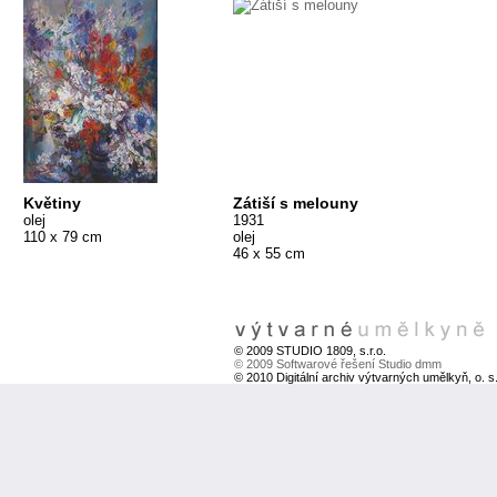
Květiny
Zátiší s melouny
olej
1931
110 x 79 cm
olej
46 x 55 cm
© 2009 STUDIO 1809, s.r.o.
© 2009 Softwarové řešení Studio dmm
© 2010 Digitální archiv výtvarných umělkyň, o. s