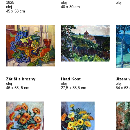
1925
olej
olej
olej
40 x 30 cm
45 x 53 cm
Zátiší s hrozny
Hrad Kost
Jizera 
olej
olej
olej
46 x 53,.5 cm
27,5 x 35,5 cm
54 x 63