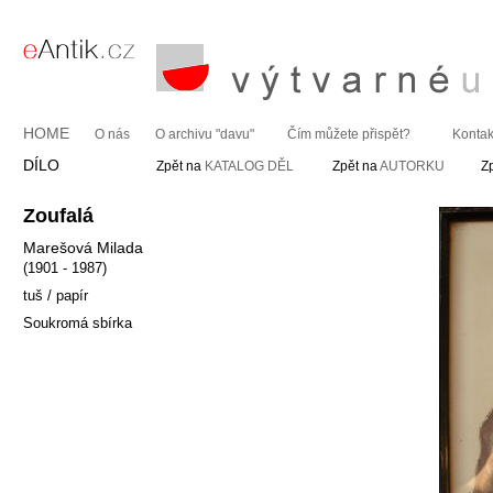
HOME
O nás
O archivu "davu"
Čím můžete přispět?
Kontak
DÍLO
Zpět na
KATALOG DĚL
Zpět na
AUTORKU
Z
Zoufalá
Marešová Milada
(1901 - 1987)
tuš / papír
Soukromá sbírka