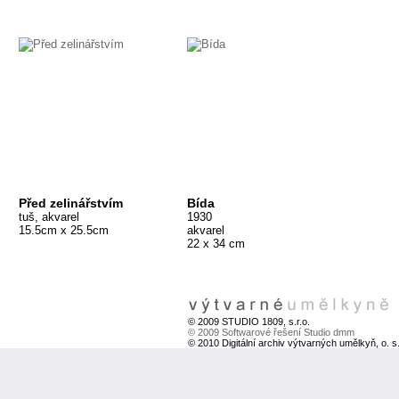
Před zelinářstvím
Bída
tuš, akvarel
1930
15.5cm x 25.5cm
akvarel
22 x 34 cm
© 2009 STUDIO 1809, s.r.o.
© 2009 Softwarové řešení Studio dmm
© 2010 Digitální archiv výtvarných umělkyň, o. s