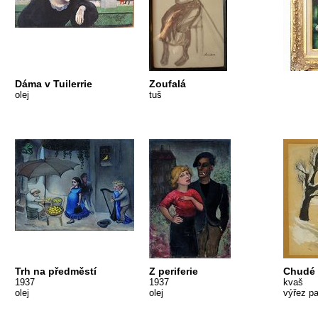
Dáma v Tuilerrie
Zoufalá
olej
tuš
Trh na předměstí
Z periferie
Chudé 
1937
1937
kvaš
olej
olej
výřez p