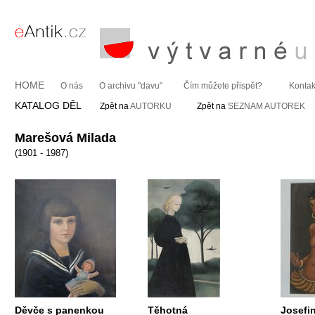
HOME
O nás
O archivu "davu"
Čím můžete přispět?
Kontak
KATALOG DĚL
Zpět na
AUTORKU
Zpět na
SEZNAM AUTOREK
Marešová Milada
(1901 - 1987)
Děvče s panenkou
Těhotná
Josefi