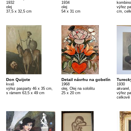
1932
1934
kombino
olej
olej
výřez pa
37,5 x 32,5 cm
54 x 31 cm
cm, cel
Don Quijote
Detail návrhu na gobelín
Tureck
kvaš
1968
1930
výřez pasparty 46 x 35 cm,
olej, Olej na sololitu
akvarel,
s rámem 63,5 x 49 cm
25 x 20 cm
výřez pa
celkově