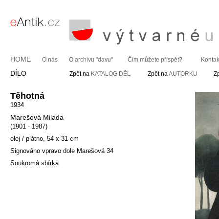
HOME
O nás
O archivu "davu"
Čím můžete přispět?
Kontak
DÍLO
Zpět na
KATALOG DĚL
Zpět na
AUTORKU
Z
Těhotná
1934
Marešová Milada
(1901 - 1987)
olej / plátno, 54 x 31 cm
Signováno vpravo dole Marešová 34
Soukromá sbírka