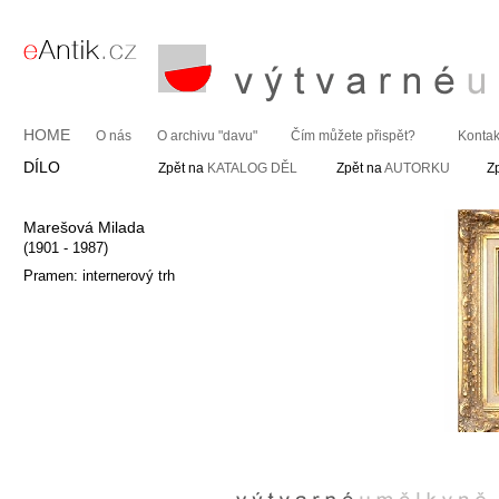
HOME
O nás
O archivu "davu"
Čím můžete přispět?
Kontak
DÍLO
Zpět na
KATALOG DĚL
Zpět na
AUTORKU
Z
Marešová Milada
(1901 - 1987)
Pramen: internerový trh