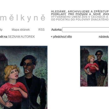
ty
Mapa stránek
RSS
Autorka
pět na
SEZNAM AUTOREK
< předchozí dílo
následuj