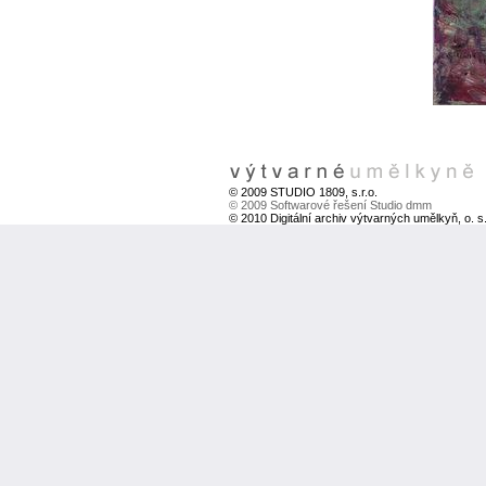
© 2009 STUDIO 1809, s.r.o.
© 2009 Softwarové řešení Studio dmm
© 2010 Digitální archiv výtvarných umělkyň, o. s