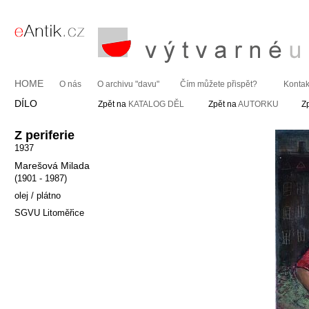
HOME
O nás
O archivu "davu"
Čím můžete přispět?
Kontak
DÍLO
Zpět na
KATALOG DĚL
Zpět na
AUTORKU
Z
Z periferie
1937
Marešová Milada
(1901 - 1987)
olej / plátno
SGVU Litoměřice