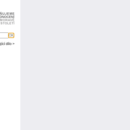
OK
ící dílo >