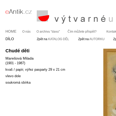
HOME
O nás
O archivu "davu"
Čím můžete přispět?
Kontak
DÍLO
Zpět na
KATALOG DĚL
Zpět na
AUTORKU
Z
Chudé děti
Marešová Milada
(1901 - 1987)
kvaš / papír, výřez pasparty 29 x 21 cm
vlevo dole
soukromá sbírka