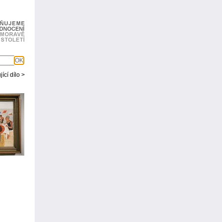
OK
ící dílo >