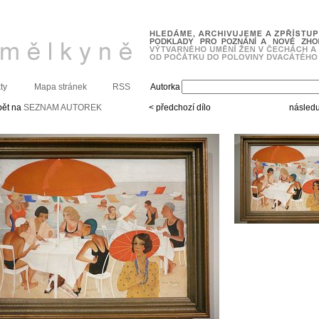
ty
Mapa stránek
RSS
Autorka
pět na
SEZNAM AUTOREK
< předchozí dílo
následuj