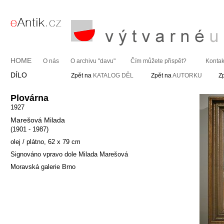
HOME
O nás
O archivu "davu"
Čím můžete přispět?
Kontak
DÍLO
Zpět na
KATALOG DĚL
Zpět na
AUTORKU
Z
Plovárna
1927
Marešová Milada
(1901 - 1987)
olej / plátno, 62 x 79 cm
Signováno vpravo dole Milada Marešová
Moravská galerie Brno