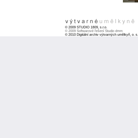
© 2009 STUDIO 1809, s.r.o.
© 2009 Softwarové řešení Studio dmm
© 2010 Digitální archiv výtvarných umělkyň, o. s